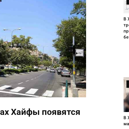
В 
тр
пр
бе
ах Хайфы появятся
В 
ма