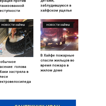
детьми,
ерация против
заблудившуюся в
ганизованной
хайфском ущелье
еступности
НОВОСТИ ХАЙФЫ
НОВОСТИ ХАЙФЫ
В Хайфе пожарные
спасли жильцов во
еобычное
время пожара в
асение: голова
жилом доме
баки застряла в
лесе
ектровелосипеда