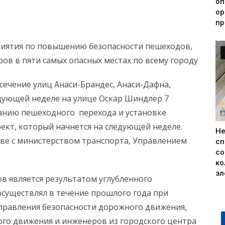
оп
ор
пр
иятия по повышению безопасности пешеходов,
ов в пяти самых опасных местах по всему городу
есечение улиц Анаси-Брандес, Анаси-Дафна,
едующей неделе на улице Оскар Шиндлер 7
данию пешеходного перехода и установке
ект, который начнется на следующей неделе.
Н
ве с министерством транспорта, Управлением
сп
со
ко
эл
 является результатом углубленного
существлял в течение прошлого года при
равления безопасности дорожного движения,
го движения и инженеров из городского центра