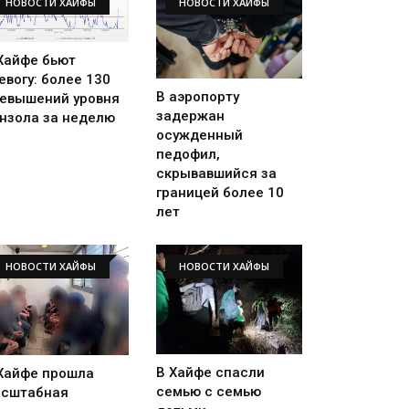
НОВОСТИ ХАЙФЫ
НОВОСТИ ХАЙФЫ
Хайфе бьют
евогу: более 130
В аэропорту
евышений уровня
задержан
нзола за неделю
осужденный
педофил,
скрывавшийся за
границей более 10
лет
НОВОСТИ ХАЙФЫ
НОВОСТИ ХАЙФЫ
В Хайфе спасли
Хайфе прошла
семью с семью
сштабная