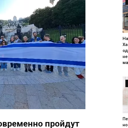
На
Ха
од
н
ма
Пе
новременно пройдут
но