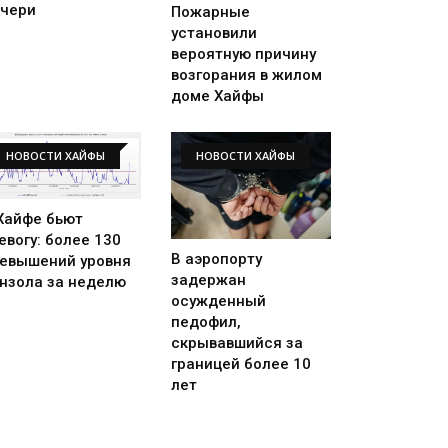
чери
Пожарные
установили
вероятную причину
возгорания в жилом
доме Хайфы
НОВОСТИ ХАЙФЫ
НОВОСТИ ХАЙФЫ
Хайфе бьют
евогу: более 130
В аэропорту
евышений уровня
задержан
нзола за неделю
осужденный
педофил,
скрывавшийся за
границей более 10
лет