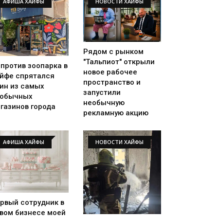
АФИША ХАЙФЫ
НОВОСТИ ХАЙФЫ
Рядом с рынком
"Тальпиот" открыли
против зоопарка в
новое рабочее
йфе спрятался
пространство и
ин из самых
запустили
еобычных
необычную
газинов города
рекламную акцию
АФИША ХАЙФЫ
НОВОСТИ ХАЙФЫ
рвый сотрудник в
вом бизнесе моей