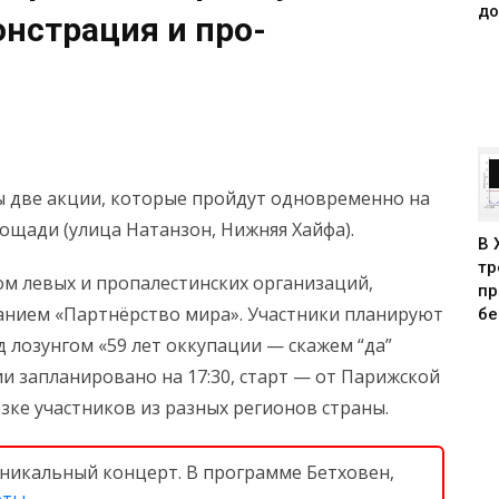
до
нстрация и про-
ы две акции, которые пройдут одновременно на
ощади (улица Натанзон, Нижняя Хайфа).
В 
тр
м левых и пропалестинских организаций,
пр
анием «Партнёрство мира». Участники планируют
бе
 лозунгом «59 лет оккупации — скажем “да”
ии запланировано на 17:30, старт — от Парижской
зке участников из разных регионов страны.
я уникальный концерт. В программе Бетховен,