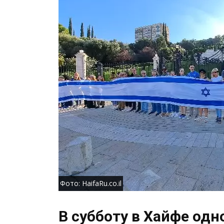
Фото: HaifaRu.co.il
В субботу в Хайфе од