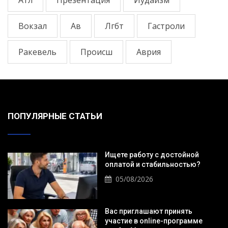
Атл
Презентация
Иудаизм
Вокзал
Ав
Лгбт
Гастроли
Ракевель
Происш
Аврия
ПОПУЛЯРНЫЕ СТАТЬИ
Ищете работу с достойной
оплатой и стабильностью?
05/08/2026
Вас приглашают принять
участие в online-программе