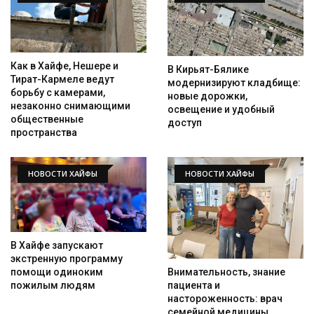
Как в Хайфе, Нешере и
В Кирьят-Бялике
Тират-Кармеле ведут
модернизируют кладбище:
борьбу с камерами,
новые дорожки,
незаконно снимающими
освещение и удобный
общественные
доступ
пространства
НОВОСТИ ХАЙФЫ
НОВОСТИ ХАЙФЫ
В Хайфе запускают
экстренную программу
помощи одиноким
Внимательность, знание
пожилым людям
пациента и
настороженность: врач
семейной медицины,