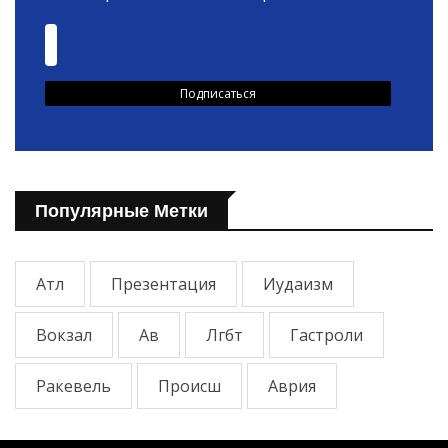
Популярные Метки
Атл
Презентация
Иудаизм
Вокзал
Ав
Лгбт
Гастроли
Ракевель
Происш
Аврия