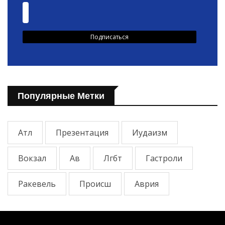
Популярные Метки
Атл
Презентация
Иудаизм
Вокзал
Ав
Лгбт
Гастроли
Ракевель
Происш
Аврия