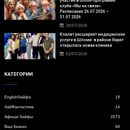
участие в online-программе
клуба «Мы на связи».
Расписание 26.07.2026 —
31.07.2026
26/07/2026
Клалит расширяет медицинские
услуги в Шломи: в районе Яарит
открылась новая клиника
02/07/2026
KАТЕГОРИИ
EnglishХайфа
19
XайФантастика
14
Афиша Хайфы
2573
Ваш Бизнес
58