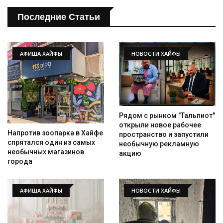
Последние Статьи
АФИША ХАЙФЫ
НОВОСТИ ХАЙФЫ
Рядом с рынком "Тальпиот"
открыли новое рабочее
Напротив зоопарка в Хайфе
пространство и запустили
спрятался один из самых
необычную рекламную
необычных магазинов
акцию
города
АФИША ХАЙФЫ
НОВОСТИ ХАЙФЫ