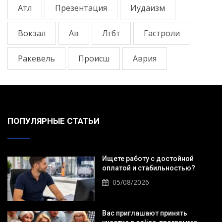
Атл
Презентация
Иудаизм
Вокзал
Ав
Лгбт
Гастроли
Ракевель
Происш
Аврия
ПОПУЛЯРНЫЕ СТАТЬИ
Ищете работу с достойной
оплатой и стабильностью?
05/08/2026
Вас приглашают принять