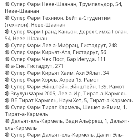
🔴 Супер Фарм Неве-Шаанан, Трумпельдор, 54,
Неве-Шаанан
🔴 Супер Фарм Технион, Бейт а-Студентим
(технион), Неве-Шаанан
🔴 Супер Фарм Гранд Каньон, Дерех Симха Голан,
54, Неве-Шаанан
🔴 Супер Фарм Лев а-Мифрац, Гистадрут, 248
🔴 Супер Фарм Кирьят-Ата, Гистадрут, 56
🔴 Супер Фарм Чек Пост, Бар Иегуда, 111
🔴 а-Сне, Гистадрут, 271
🔴 Супер Фарм Кирьят Хаим, Ахи Эйлат, 34
🔴 Супер Фарм Хорев, Хорев,15, Рамот
🔴 Супер Фарм Эйнштейн, Эйнштейн, 139, Рамот
🔴 Звулун Фарм 2005, Лев а-Ир, Тират-а-Кармель
🔴 BE Тират Кармель, Наум Хет, 5, Тират-а-Кармель
🔴 Супер Фарм Тират Кармель, Шешет а-Ямим, 1,
Тират-а-Кармель
🔴 Дальят-ель-Кармель, Вади Альфреш, 1, Дальят-
ель-Кармель
🔴 Супер Фарм Дальят-ель-Кармель, Далит Эль-