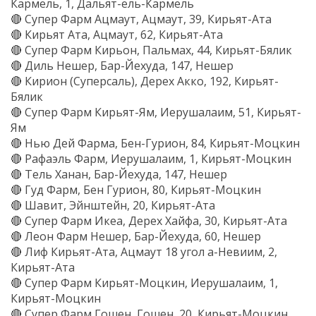
Кармель, 1, Дальят-ель-Кармель
🔴 Супер Фарм Ацмаут, Ацмаут, 39, Кирьят-Ата
🔴 Кирьят Ата, Ацмаут, 62, Кирьят-Ата
🔴 Супер Фарм Кирьон, Пальмах, 44, Кирьят-Бялик
🔴 Диль Нешер, Бар-Йехуда, 147, Нешер
🔴 Кирион (Суперсаль), Дерех Акко, 192, Кирьят-
Бялик
🔴 Супер Фарм Кирьят-Ям, Иерушалаим, 51, Кирьят-
Ям
🔴 Нью Дей Фарма, Бен-Гурион, 84, Кирьят-Моцкин
🔴 Рафаэль Фарм, Иерушалаим, 1, Кирьят-Моцкин
🔴 Тель Ханан, Бар-Йехуда, 147, Нешер
🔴 Гуд Фарм, Бен Гурион, 80, Кирьят-Моцкин
🔴 Шавит, Эйнштейн, 20, Кирьят-Ата
🔴 Супер Фарм Икеа, Дерех Хайфа, 30, Кирьят-Ата
🔴 Леон Фарм Нешер, Бар-Йехуда, 60, Нешер
🔴 Лиф Кирьят-Ата, Ацмаут 18 угол а-Невиим, 2,
Кирьят-Ата
🔴 Супер Фарм Кирьят-Моцкин, Иерушалаим, 1,
Кирьят-Моцкин
🔴 Супер Фарм Гошен, Гошен, 20, Кирьят-Моцкин