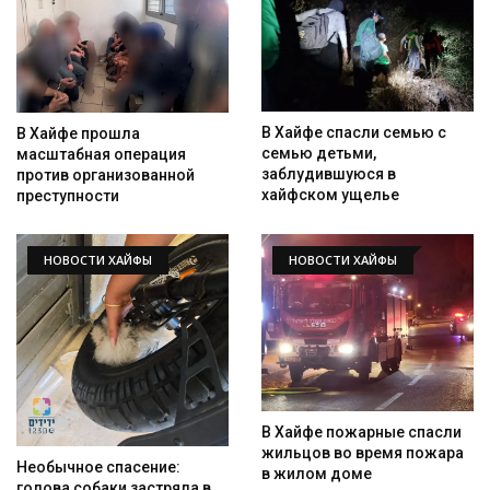
В Хайфе спасли семью с
В Хайфе прошла
семью детьми,
масштабная операция
заблудившуюся в
против организованной
хайфском ущелье
преступности
НОВОСТИ ХАЙФЫ
НОВОСТИ ХАЙФЫ
В Хайфе пожарные спасли
жильцов во время пожара
Необычное спасение:
в жилом доме
голова собаки застряла в