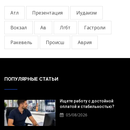
Атл
Презентация
Иудаизм
Вокзал
Ав
Лгбт
Гастроли
Ракевель
Происш
Аврия
ПОПУЛЯРНЫЕ СТАТЬИ
Ищете работу с достойной
оплатой и стабильностью?
05/08/2026