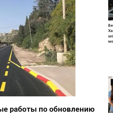
Ве
Ха
шо
м
ые работы по обновлению