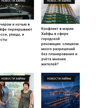
НОВОСТИ ХАЙФЫ
НОВОСТИ ХАЙФЫ
чером и ночью в
Конфликт в мэрии
йфе перекрывают
Хайфы в сфере
ссе, улицы, и
городской
осты
реновации: слишком
много разрешений
без планирования и
учёта мнения
жителей?
НОВОСТИ ХАЙФЫ
НОВОСТИ ХАЙФЫ