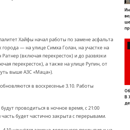
Ин
ве
ше
пр
палитет Хайфы начал работы по замене асфальта
 города — на улице Симха Голан, на участке на
 Ратнер (включая перекресток) и до развязки
чая перекресток), а также на улице Рупин, от
уть выше АЗС «Маца»).
бновляются в воскресенье 3.10. Работы
Об
В 
де
будут проводиться в ночное время, с 21:00
ая часть будет частично закрыта с перерывами.