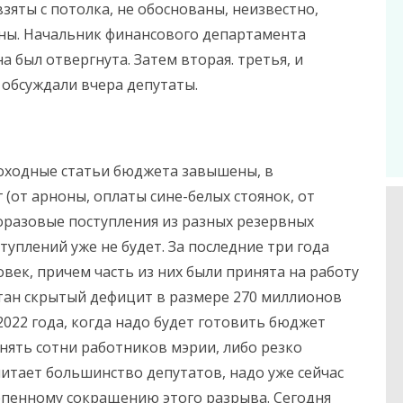
взяты с потолка, не обоснованы, неизвестно,
чены. Начальник финансового департамента
 был отвергнута. Затем вторая. третья, и
и обсуждали вчера депутаты.
оходные статьи бюджета завышены, в
 (от арноны, оплаты сине-белых стоянок, от
дноразовые поступления из разных резервных
ступлений уже не будет. За последние три года
овек, причем часть из них были принята на работу
тан скрытый дефицит в размере 270 миллионов
2022 года, когда надо будет готовить бюджет
ьнять сотни работников мэрии, либо резко
читает большинство депутатов, надо уже сейчас
епенному сокращению этого разрыва. Сегодня