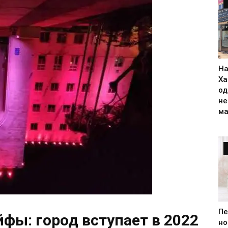
На
Ха
од
н
ма
Пе
фы: город вступает в 2022
но