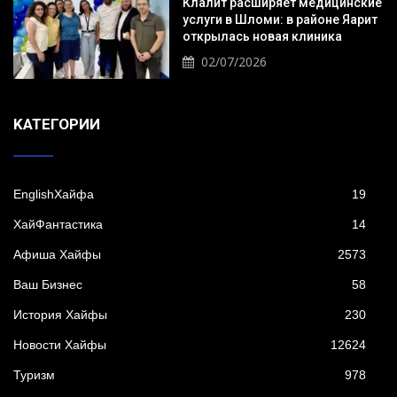
Клалит расширяет медицинские
услуги в Шломи: в районе Яарит
открылась новая клиника
02/07/2026
KАТЕГОРИИ
EnglishХайфа
19
XайФантастика
14
Афиша Хайфы
2573
Ваш Бизнес
58
История Хайфы
230
Новости Хайфы
12624
Туризм
978