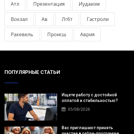
Атл
Презентация
Иудаизм
Вокзал
Ав
Лгбт
Гастроли
Ракевель
Происш
Аврия
ПОПУЛЯРНЫЕ СТАТЬИ
Ищете работу с достойной
оплатой и стабильностью?
05/08/2026
Вас приглашают принять
участие в online-программе