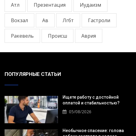
Атл
Презентация
Иудаизм
Вокзал
Ав
Лгбт
Гастроли
Ракевель
Происш
Аврия
ПОПУЛЯРНЫЕ СТАТЬИ
Ищете работу с достойной
оплатой и стабильностью?
05/08/2026
Необычное спасение: голова