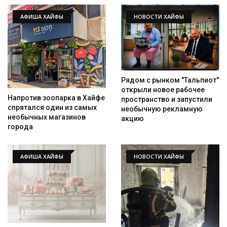
АФИША ХАЙФЫ
НОВОСТИ ХАЙФЫ
Рядом с рынком "Тальпиот"
открыли новое рабочее
Напротив зоопарка в Хайфе
пространство и запустили
спрятался один из самых
необычную рекламную
необычных магазинов
акцию
города
АФИША ХАЙФЫ
НОВОСТИ ХАЙФЫ