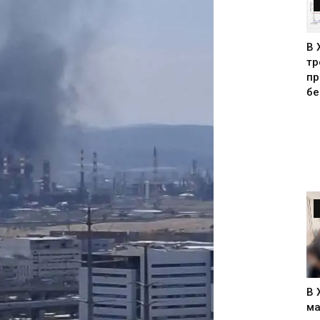
В 
тр
пр
бе
В 
ма