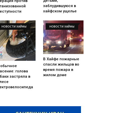
детьми,
ерация против
заблудившуюся в
ганизованной
хайфском ущелье
еступности
НОВОСТИ ХАЙФЫ
НОВОСТИ ХАЙФЫ
В Хайфе пожарные
спасли жильцов во
еобычное
время пожара в
асение: голова
жилом доме
баки застряла в
лесе
ектровелосипеда