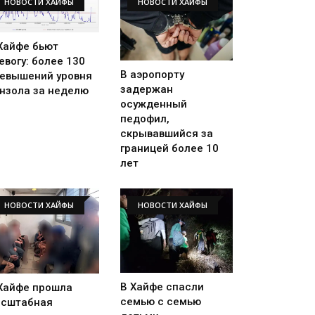
НОВОСТИ ХАЙФЫ
НОВОСТИ ХАЙФЫ
Хайфе бьют
евогу: более 130
В аэропорту
евышений уровня
задержан
нзола за неделю
осужденный
педофил,
скрывавшийся за
границей более 10
лет
НОВОСТИ ХАЙФЫ
НОВОСТИ ХАЙФЫ
В Хайфе спасли
Хайфе прошла
семью с семью
сштабная