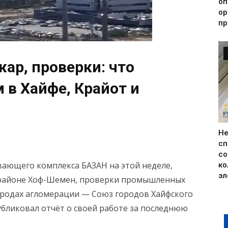
оп
ор
пр
ар, проверки: что
 в Хайфе, Крайот и
Н
сп
со
ающего комплекса БАЗАН на этой неделе,
ко
эл
 районе Хоф-Шемен, проверки промышленных
ородах агломерации — Союз городов Хайфского
бликовал отчёт о своей работе за последнюю