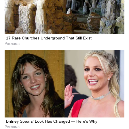
17 Rare Churches Underground That Still Exist
Реклама
Britney Spears' Look Has Changed — Here's Why
Реклама