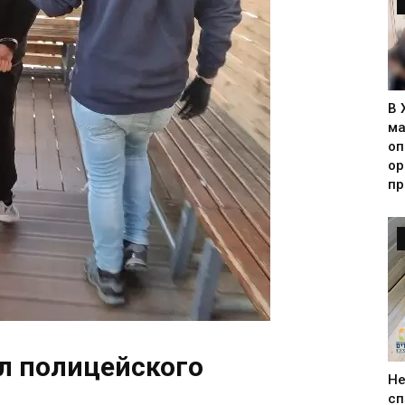
В 
ма
оп
ор
пр
л полицейского
Н
сп