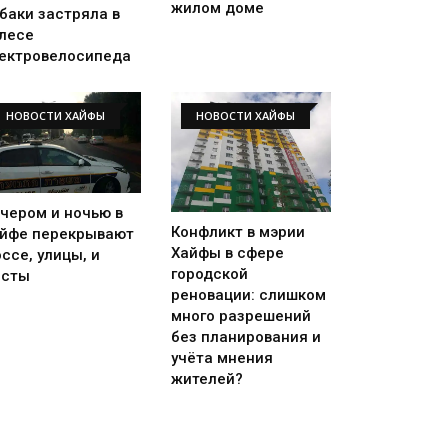
жилом доме
баки застряла в
лесе
ектровелосипеда
НОВОСТИ ХАЙФЫ
НОВОСТИ ХАЙФЫ
чером и ночью в
Конфликт в мэрии
йфе перекрывают
Хайфы в сфере
ссе, улицы, и
городской
осты
реновации: слишком
много разрешений
без планирования и
учёта мнения
жителей?