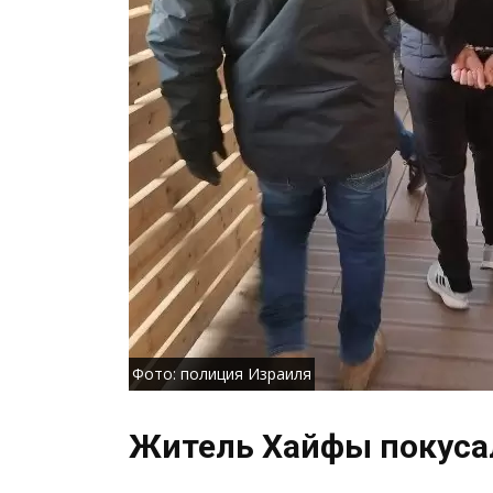
Фото: полиция Израиля
Житель Хайфы покуса