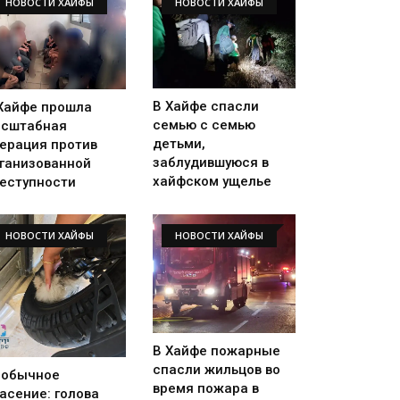
НОВОСТИ ХАЙФЫ
НОВОСТИ ХАЙФЫ
В Хайфе спасли
Хайфе прошла
семью с семью
сштабная
детьми,
ерация против
заблудившуюся в
ганизованной
хайфском ущелье
еступности
НОВОСТИ ХАЙФЫ
НОВОСТИ ХАЙФЫ
В Хайфе пожарные
спасли жильцов во
еобычное
время пожара в
асение: голова