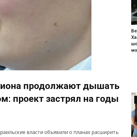
Ве
Ха
шо
м
гиона продолжают дышать
м: проект застрял на годы
зраильские власти объявили о планах расширить