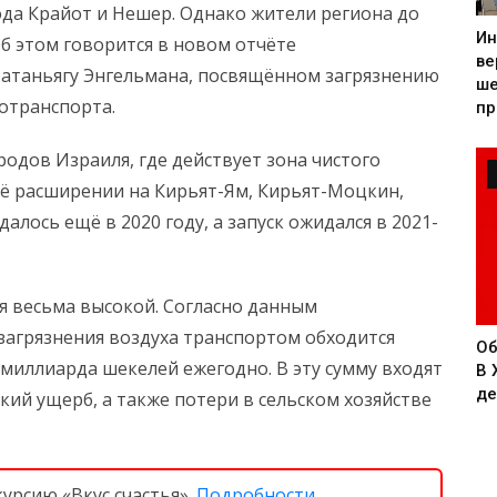
ода Крайот и Нешер. Однако жители региона до
Ин
Об этом говорится в новом отчёте
ве
Матаньягу Энгельмана, посвящённом загрязнению
ше
отранспорта.
пр
родов Израиля, где действует зона чистого
 её расширении на Кирьят-Ям, Кирьят-Моцкин,
алось ещё в 2020 году, а запуск ожидался в 2021-
я весьма высокой. Согласно данным
загрязнения воздуха транспортом обходится
Об
миллиарда шекелей ежегодно. В эту сумму входят
В 
де
кий ущерб, а также потери в сельском хозяйстве
курсию «Вкус счастья».
Подробности