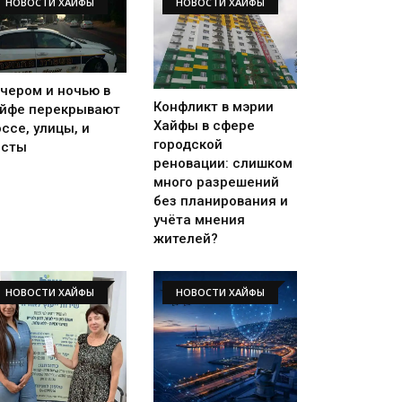
НОВОСТИ ХАЙФЫ
НОВОСТИ ХАЙФЫ
чером и ночью в
Конфликт в мэрии
йфе перекрывают
Хайфы в сфере
ссе, улицы, и
городской
осты
реновации: слишком
много разрешений
без планирования и
учёта мнения
жителей?
НОВОСТИ ХАЙФЫ
НОВОСТИ ХАЙФЫ