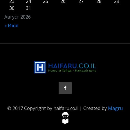
23
24
25
26
27
28
29
30
31
Август 2026
« Июл
© 2017 Copyright by haifaru.co.il | Created by
Magru