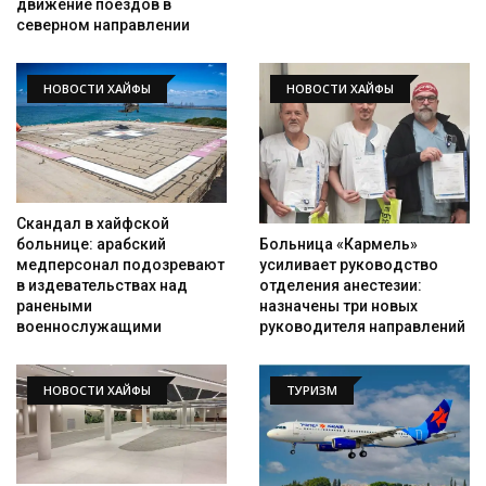
движение поездов в
северном направлении
НОВОСТИ ХАЙФЫ
НОВОСТИ ХАЙФЫ
Скандал в хайфской
Больница «Кармель»
больнице: арабский
усиливает руководство
медперсонал подозревают
отделения анестезии:
в издевательствах над
назначены три новых
ранеными
руководителя направлений
военнослужащими
НОВОСТИ ХАЙФЫ
ТУРИЗМ