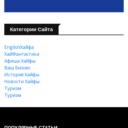
Категории Сайта
EnglishХайфа
XайФантастика
Афиша Хайфы
Ваш Бизнес
История Хайфы
Новости Хайфы
Туризм
Туризм
ПОПУЛЯРНЫЕ СТАТЬИ