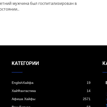
етний мужчина был госпитализирован в
остоянии...
KАТЕГОРИИ
К
EnglishХайфа
19
XайФантастика
14
Афиша Хайфы
2571