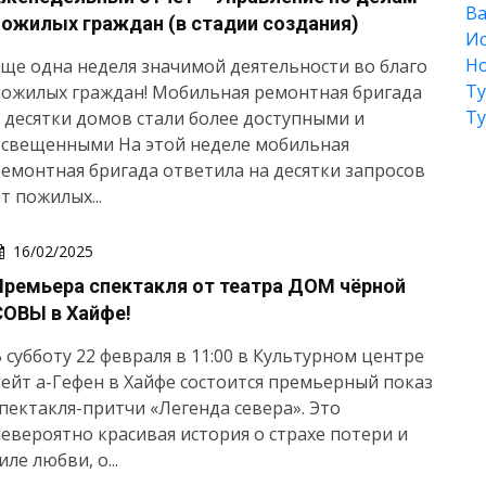
Ва
пожилых граждан (в стадии создания)
Ис
Но
ще одна неделя значимой деятельности во благо
Т
пожилых граждан! Мобильная ремонтная бригада
Т
 десятки домов стали более доступными и
освещенными На этой неделе мобильная
емонтная бригада ответила на десятки запросов
т пожилых...
16/02/2025
Премьера спектакля от театра ДОМ чёрной
СОВЫ в Хайфе!
 субботу 22 февраля в 11:00 в Культурном центре
ейт а-Гефен в Хайфе состоится премьерный показ
пектакля-притчи «Легенда севера». Это
евероятно красивая история о страхе потери и
иле любви, о...