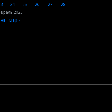
23
24
25
26
27
28
враль 2025
Янв
Мар »