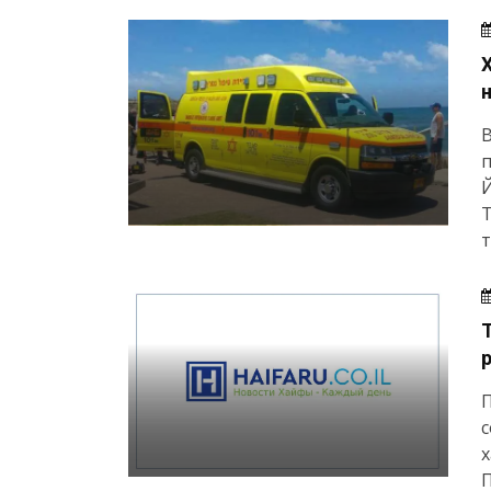
В
п
Й
Т
т
П
с
х
П