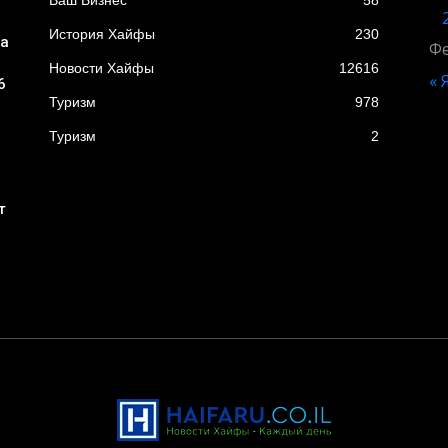
Ваш Бизнес
58
История Хайфы
230
ба
Фе
Новости Хайфы
12616
« 
6
Туризм
978
Туризм
2
т