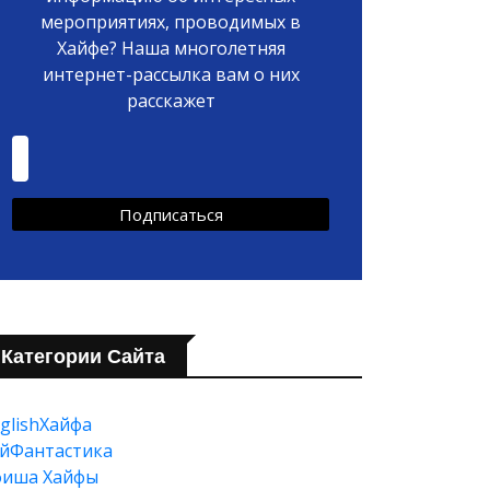
мероприятиях, проводимых в
Хайфе? Наша многолетняя
интернет-рассылка вам о них
расскажет
Категории Сайта
glishХайфа
йФантастика
фиша Хайфы