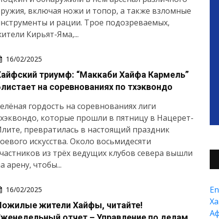
ружия, включая ножи и топор, а также взломные
нструменты и рации. Трое подозреваемых,
ители Кирьят-Яма,...
16/02/2025
Хайфский триумф: “Маккаби Хайфа Кармель”
блистает на соревнованиях по тхэквондо
елёная гордость на соревнованиях лиги
хэквондо, которые прошли в пятницу в Нацерет-
лите, превратилась в настоящий праздник
оевого искусства. Около восьмидесяти
частников из трёх ведущих клубов севера вышли
а арену, чтобы...
En
16/02/2025
Xа
Пожилые жители Хайфы, читайте!
А
Еженедельный отчет – Управление по делам