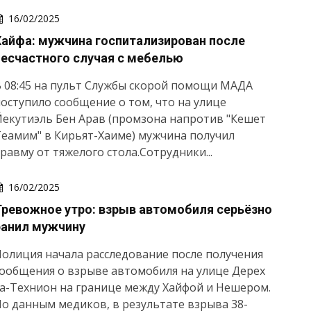
16/02/2025
Хайфа: мужчина госпитализирован после
несчастного случая с мебелью
 08:45 на пульт Службы скорой помощи МАДА
оступило сообщение о том, что на улице
екутиэль Бен Арав (промзона напротив "Кешет
еамим" в Кирьят-Хаиме) мужчина получил
равму от тяжелого стола.Сотрудники...
16/02/2025
Тревожное утро: взрыв автомобиля серьёзно
ранил мужчину
олиция начала расследование после получения
ообщения о взрыве автомобиля на улице Дерех
а-Технион на границе между Хайфой и Нешером.
о данным медиков, в результате взрыва 38-