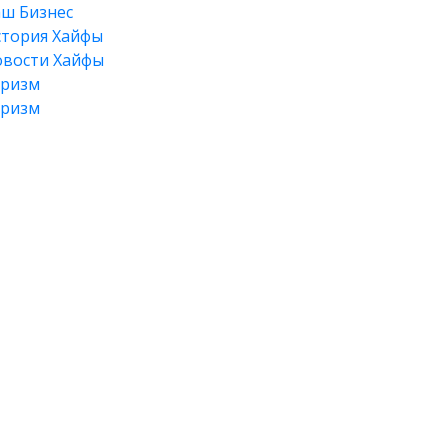
ш Бизнес
тория Хайфы
вости Хайфы
уризм
уризм