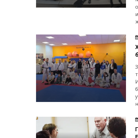
о
и
ж
З
т
И
б
у
н