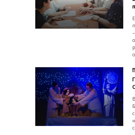
Е
–
р
о
В
Б
с
н
с