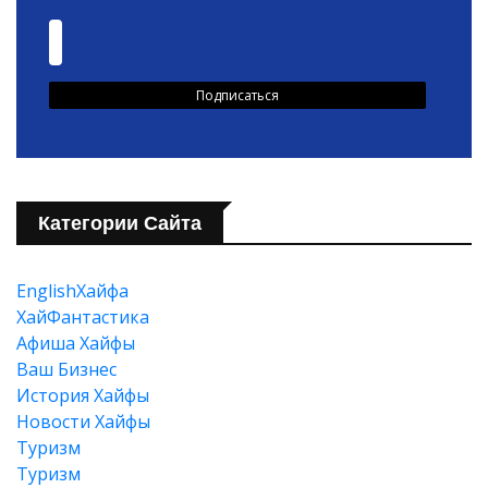
Категории Сайта
EnglishХайфа
XайФантастика
Афиша Хайфы
Ваш Бизнес
История Хайфы
Новости Хайфы
Туризм
Туризм