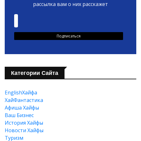
рассылка вам о них расскажет
Категории Сайта
EnglishХайфа
XайФантастика
Афиша Хайфы
Ваш Бизнес
История Хайфы
Новости Хайфы
Туризм