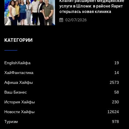
Клалит расширяет медицинские
услуги в Шломи: в районе Яарит
открылась новая клиника
02/07/2026
KАТЕГОРИИ
EnglishХайфа
19
XайФантастика
14
Афиша Хайфы
2573
Ваш Бизнес
58
История Хайфы
230
Новости Хайфы
12624
Туризм
978