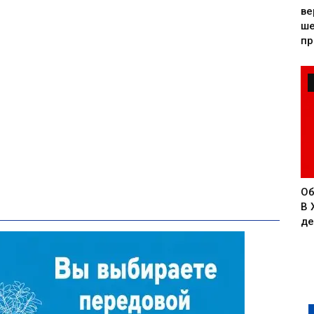
ве
ше
пр
Об
В 
де