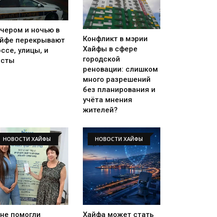
чером и ночью в
Конфликт в мэрии
йфе перекрывают
Хайфы в сфере
ссе, улицы, и
городской
осты
реновации: слишком
много разрешений
без планирования и
учёта мнения
жителей?
НОВОСТИ ХАЙФЫ
НОВОСТИ ХАЙФЫ
не помогли
Хайфа может стать