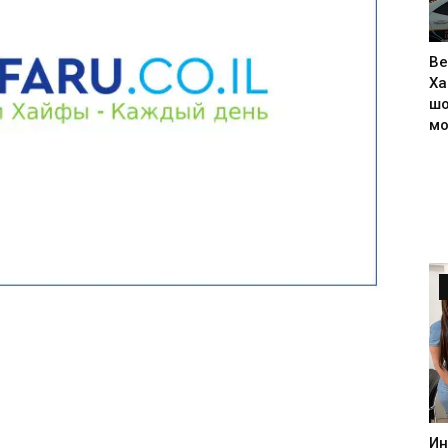
Ве
Ха
шо
м
Ин