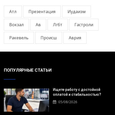
Атл
Презентация
Иудаизм
Вокзал
Ав
Лгбт
Гастроли
Ракевель
Происш
Аврия
ПОПУЛЯРНЫЕ СТАТЬИ
Ищете работу с достойной
оплатой и стабильностью?
05/08/2026