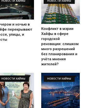
НОВОСТИ ХАЙФЫ
НОВОСТИ ХАЙФЫ
чером и ночью в
Конфликт в мэрии
йфе перекрывают
Хайфы в сфере
ссе, улицы, и
городской
осты
реновации: слишком
много разрешений
без планирования и
учёта мнения
жителей?
НОВОСТИ ХАЙФЫ
НОВОСТИ ХАЙФЫ