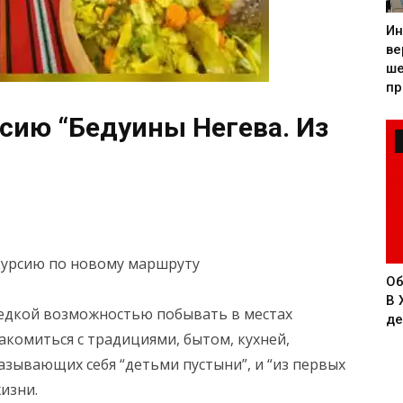
Ин
ве
ше
пр
сию “Бедуины Негева. Из
кскурсию по новому маршруту
Об
В 
редкой возможностью побывать в местах
де
комиться с традициями, бытом, кухней,
зывающих себя “детьми пустыни”, и “из первых
изни.