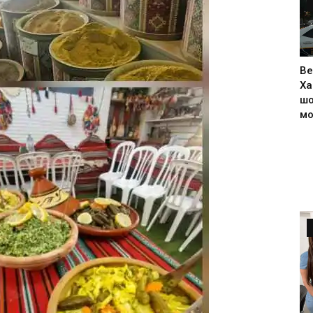
Ве
Ха
шо
м