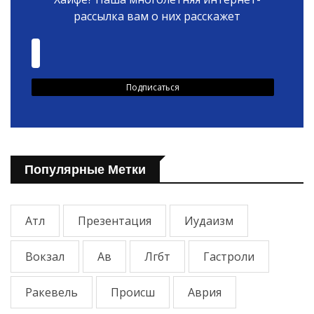
рассылка вам о них расскажет
Популярные Метки
Атл
Презентация
Иудаизм
Вокзал
Ав
Лгбт
Гастроли
Ракевель
Происш
Аврия