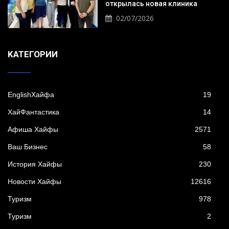
открылась новая клиника
02/07/2026
KАТЕГОРИИ
EnglishХайфа
19
XайФантастика
14
Афиша Хайфы
2571
Ваш Бизнес
58
История Хайфы
230
Новости Хайфы
12616
Туризм
978
Туризм
2