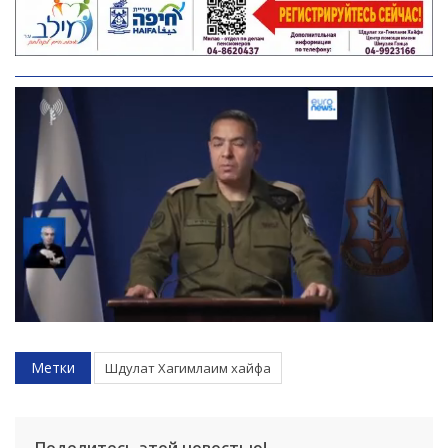
Метки
Шдулат Хагимлаим хайфа
Искать
Поделитесь этой новостью!