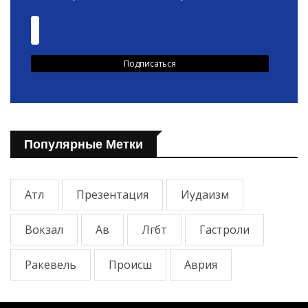
Популярные Метки
Атл
Презентация
Иудаизм
Вокзал
Ав
Лгбт
Гастроли
Ракевель
Происш
Аврия