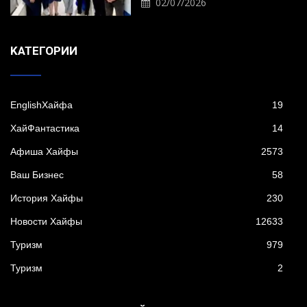
02/07/2026
KАТЕГОРИИ
EnglishХайфа
19
XайФантастика
14
Афиша Хайфы
2573
Ваш Бизнес
58
История Хайфы
230
Новости Хайфы
12633
Туризм
979
Туризм
2