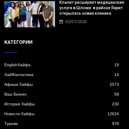
Клалит расширяет медицинские
услуги в Шломи: в районе Яарит
открылась новая клиника
02/07/2026
KАТЕГОРИИ
EnglishХайфа
19
XайФантастика
14
Афиша Хайфы
2573
Ваш Бизнес
58
История Хайфы
230
Новости Хайфы
12624
Туризм
978