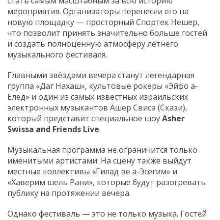
стать самым масштабным за всю историю
мероприятия. Организаторы перенесли его на
новую площадку — просторный Спортек Нешер,
что позволит принять значительно больше гостей
и создать полноценную атмосферу летнего
музыкального фестиваля.
Главными звёздами вечера станут легендарная
группа «Даг Нахаш», культовые рокеры «Эйфо а-
Елед» и один из самых известных израильских
электронных музыкантов Ашер Свиса (Скази),
который представит специальное шоу
Asher
Swissa and Friends Live
.
Музыкальная программа не ограничится только
именитыми артистами. На сцену также выйдут
местные коллективы «Гилад ве а-Эсегим» и
«Хаверим шель Рани», которые будут разогревать
публику на протяжении вечера.
Однако фестиваль — это не только музыка. Гостей