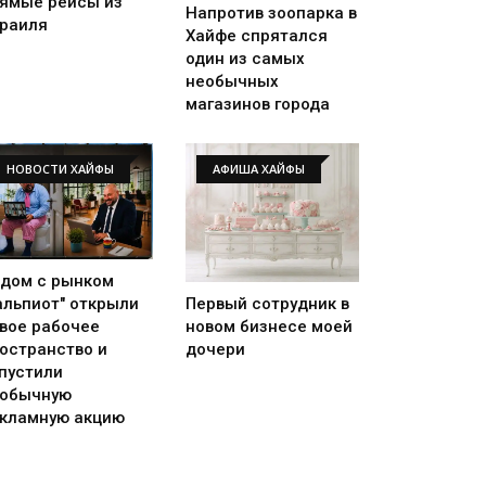
ямые рейсы из
Напротив зоопарка в
раиля
Хайфе спрятался
один из самых
необычных
магазинов города
НОВОСТИ ХАЙФЫ
АФИША ХАЙФЫ
дом с рынком
альпиот" открыли
Первый сотрудник в
вое рабочее
новом бизнесе моей
остранство и
дочери
пустили
обычную
кламную акцию