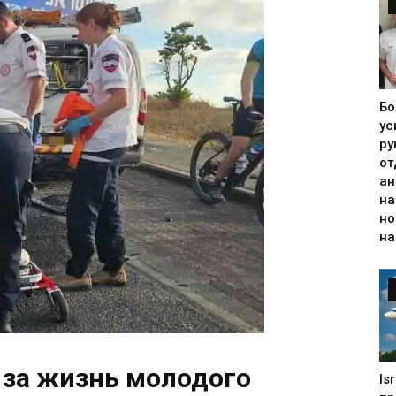
Бо
ус
ру
от
ан
на
но
на
 за жизнь молодого
Is