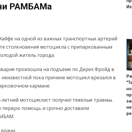
пр
ачи РАМБАМа
Из
Хайфе на одной из важных транспортных артерий
ате столкновения мотоцикла с припаркованным
олодой житель города.
вария произошла на подъёме по Дерех Фройд в
Ря
 неизвестной пока причине мотоцикл врезался в
"Т
парковочном кармане.
но
пр
4-летний мотоциклист получил тяжёлые травмы.
за
не
у первую помощь и срочно доставили
ре
АМБАМ.
 врачи.