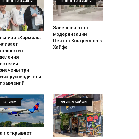
НОВОСТИ ХАЙФЫ
НОВОСТИ ХАЙФЫ
Завершён этап
модернизации
льница «Кармель»
Центра Конгрессов в
иливает
Хайфе
ководство
деления
естезии:
значены три
вых руководителя
правлений
ТУРИЗМ
АФИША ХАЙФЫ
rair открывает