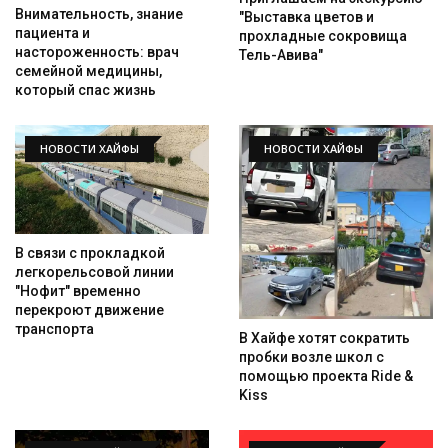
Внимательность, знание
"Выставка цветов и
пациента и
прохладные сокровища
настороженность: врач
Тель-Авива"
семейной медицины,
который спас жизнь
НОВОСТИ ХАЙФЫ
НОВОСТИ ХАЙФЫ
В связи с прокладкой
легкорельсовой линии
"Нофит" временно
перекроют движение
транспорта
В Хайфе хотят сократить
пробки возле школ с
помощью проекта Ride &
Искать
Kiss