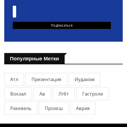
Популярные Метки
Атл
Презентация
Иудаизм
Вокзал
Ав
Лгбт
Гастроли
Ракевель
Происш
Аврия