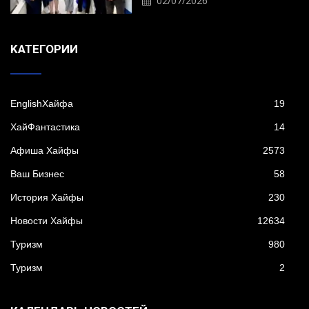
02/07/2026
KАТЕГОРИИ
EnglishХайфа
19
XайФантастика
14
Афиша Хайфы
2573
Ваш Бизнес
58
История Хайфы
230
Новости Хайфы
12634
Туризм
980
Туризм
2