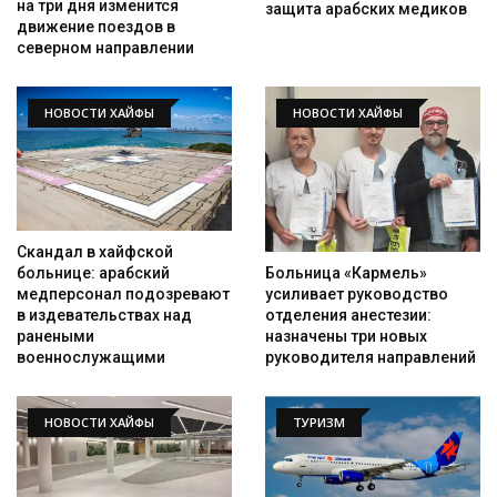
на три дня изменится
защита арабских медиков
движение поездов в
северном направлении
НОВОСТИ ХАЙФЫ
НОВОСТИ ХАЙФЫ
Скандал в хайфской
Больница «Кармель»
больнице: арабский
усиливает руководство
медперсонал подозревают
отделения анестезии:
в издевательствах над
назначены три новых
ранеными
руководителя направлений
военнослужащими
НОВОСТИ ХАЙФЫ
ТУРИЗМ