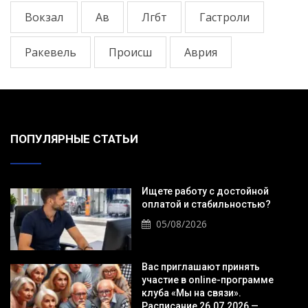
Вокзал
Ав
Лгбт
Гастроли
Ракевель
Происш
Аврия
ПОПУЛЯРНЫЕ СТАТЬИ
Ищете работу с достойной
оплатой и стабильностью?
05/08/2026
Вас приглашают принять
участие в online-программе
клуба «Мы на связи».
Расписание 26.07.2026 —