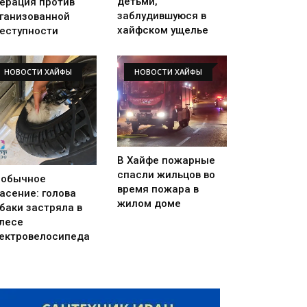
детьми,
ерация против
заблудившуюся в
ганизованной
хайфском ущелье
еступности
НОВОСТИ ХАЙФЫ
НОВОСТИ ХАЙФЫ
В Хайфе пожарные
спасли жильцов во
еобычное
время пожара в
асение: голова
жилом доме
баки застряла в
лесе
ектровелосипеда