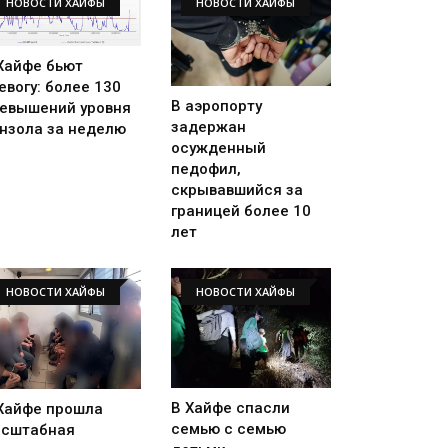
НОВОСТИ ХАЙФЫ
НОВОСТИ ХАЙФЫ
Хайфе бьют
евогу: более 130
В аэропорту
евышений уровня
задержан
нзола за неделю
осужденный
педофил,
скрывавшийся за
границей более 10
лет
НОВОСТИ ХАЙФЫ
НОВОСТИ ХАЙФЫ
В Хайфе спасли
Хайфе прошла
семью с семью
сштабная