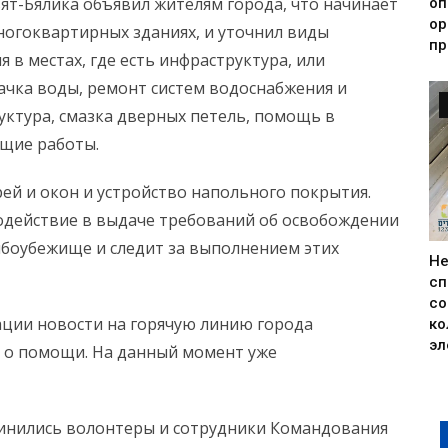
т-Бялика объявил жителям города, что начинает
оп
ор
огоквартирных зданиях, и уточнил виды
пр
 в местах, где есть инфраструктура, или
ачка воды, ремонт систем водоснабжения и
руктура, смазка дверных петель, помощь в
ющие работы.
ей и окон и устройство напольного покрытия.
одействие в выдаче требований об освобождении
мбоубежище и следит за выполнением этих
Н
сп
со
ации новости на горячую линию города
ко
эл
 о помощи. На данный момент уже
инились волонтеры и сотрудники Командования