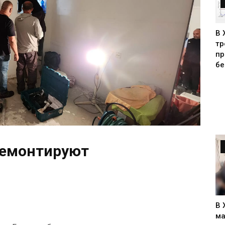
В 
тр
пр
бе
ремонтируют
В 
ма