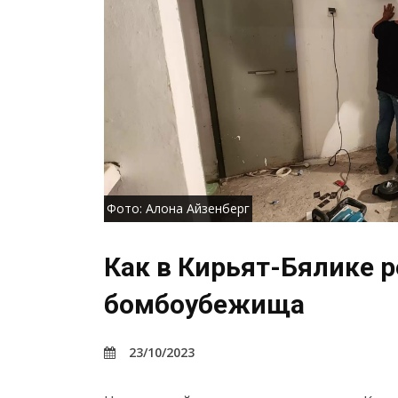
Фото: Алона Айзенберг
Как в Кирьят-Бялике 
бомбоубежища
23/10/2023