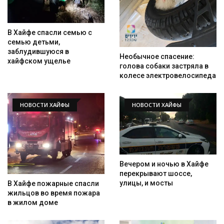
В Хайфе спасли семью с
семью детьми,
заблудившуюся в
Необычное спасение:
хайфском ущелье
голова собаки застряла в
колесе электровелосипеда
НОВОСТИ ХАЙФЫ
НОВОСТИ ХАЙФЫ
Вечером и ночью в Хайфе
перекрывают шоссе,
улицы, и мосты
В Хайфе пожарные спасли
жильцов во время пожара
в жилом доме