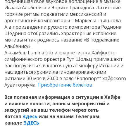
получившая свое звуковое воплощение в музыке
Исаака Альбениса и Энрике Гранадоса. Латинские
горячие ритмы подхватили мексиканский и
аргентинский композиторы – Маркес и Пьяццола.
А в произведении русского композитора Родиона
Щедрина отобразились характерные испанские
мотивы и так родилось название «В подражание
Альбенису».
Ансамбль Lumina trio и кларнетистка Хайфского
симфонического оркестра Рут Шольц приглашают
вас погрузиться в красочную атмосферу Испании и
насладиться яркими латиноамериканскими
ритмами 30 мая в 20.00 в зале “Рапопорт” хайфского
Аудиториума.
Приобретение билетов
Вся полезная информация о ситуации в Хайфе
и
важные новости, анонсы мероприятий и
экскурсий на ваш телефон
через сеть
Вотсап
Здесь
или на нашем Телеграм-
канале
ЗДЕСЬ