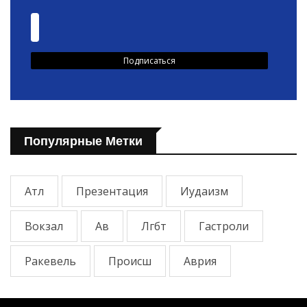
Популярные Метки
Атл
Презентация
Иудаизм
Вокзал
Ав
Лгбт
Гастроли
Ракевель
Происш
Аврия