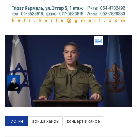
Метки
афиша хайфы
концерт в хайфе