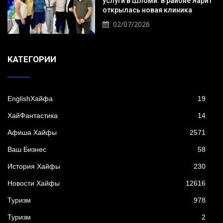
услуги в Шломи: в районе Яарит
открылась новая клиника
02/07/2026
KАТЕГОРИИ
EnglishХайфа
19
XайФантастика
14
Афиша Хайфы
2571
Ваш Бизнес
58
История Хайфы
230
Новости Хайфы
12616
Туризм
978
Туризм
2