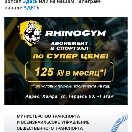
Вотсап
Здесь
или на нашем Телеграм-
канале
ЗДЕС
Ь