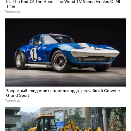
It's The End Of The Road: The Worst TV Series Finales Of All
Time
Реклама
Запретный плод стоит полмиллиарда: редчайший Corvette
Grand Sport
Реклама