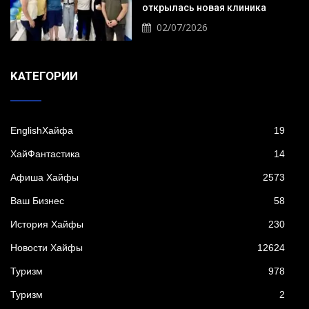
открылась новая клиника
02/07/2026
KАТЕГОРИИ
EnglishХайфа
19
XайФантастика
14
Афиша Хайфы
2573
Ваш Бизнес
58
История Хайфы
230
Новости Хайфы
12624
Туризм
978
Туризм
2