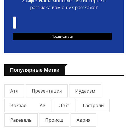
Хайфе? Наша многолетняя интернет-
рассылка вам о них расскажет
Популярные Метки
Атл
Презентация
Иудаизм
Вокзал
Ав
Лгбт
Гастроли
Ракевель
Происш
Аврия