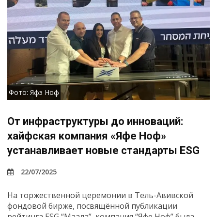
Фото: Яфэ Ноф
От инфраструктуры до инноваций:
хайфская компания «Яфе Ноф»
устанавливает новые стандарты ESG
22/07/2025
На торжественной церемонии в Тель-Авивской
фондовой бирже, посвящённой публикации
рейтинга ESG “Маала”, компания “Яфе Ноф” была