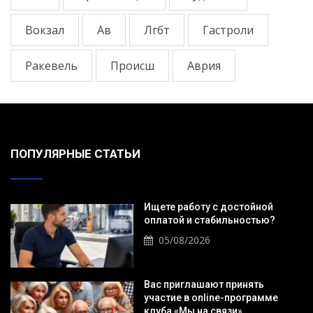
Вокзал
Ав
Лгбт
Гастроли
Ракевель
Происш
Аврия
ПОПУЛЯРНЫЕ СТАТЬИ
Ищете работу с достойной
оплатой и стабильностью?
05/08/2026
Вас приглашают принять
участие в online-программе
клуба «Мы на связи».