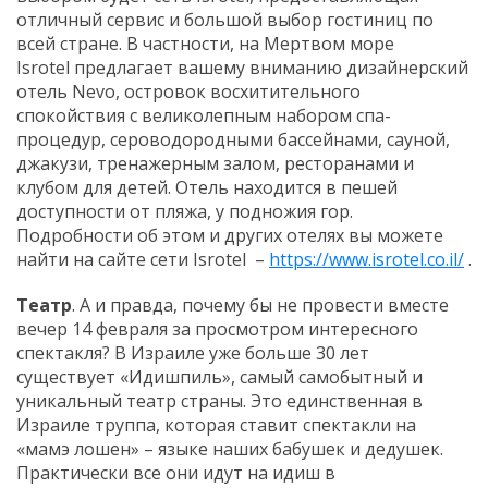
отличный сервис и большой выбор гостиниц по
всей стране. В частности, на Мертвом море
Isrotel предлагает вашему вниманию дизайнерский
отель Nevo, островок восхитительного
спокойствия с великолепным набором спа-
процедур, сероводородными бассейнами, сауной,
джакузи, тренажерным залом, ресторанами и
клубом для детей. Отель находится в пешей
доступности от пляжа, у подножия гор.
Подробности об этом и других отелях вы можете
найти на сайте сети Isrotel –
https://www.isrotel.co.il/
.
Театр
. А и правда, почему бы не провести вместе
вечер 14 февраля за просмотром интересного
спектакля? В Израиле уже больше 30 лет
существует «Идишпиль», самый самобытный и
уникальный театр страны. Это единственная в
Израиле труппа, которая ставит спектакли на
«мамэ лошен» – языке наших бабушек и дедушек.
Практически все они идут на идиш в