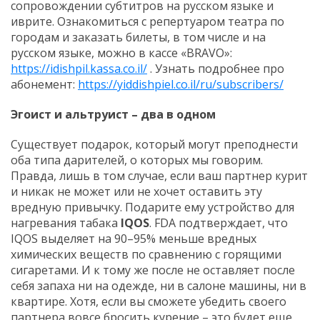
сопровождении субтитров на русском языке и
иврите. Ознакомиться с репертуаром театра по
городам и заказать билеты, в том числе и на
русском языке, можно в кассе «BRAVO»:
https://idishpil.kassa.co.il/
. Узнать подробнее про
абонемент:
https://yiddishpiel.co.il/ru/subscribers/
Эгоист и альтруист – два в одном
Существует подарок, который могут преподнести
оба типа дарителей, о которых мы говорим.
Правда, лишь в том случае, если ваш партнер курит
и никак не может или не хочет оставить эту
вредную привычку. Подарите ему устройство для
нагревания табака
IQOS
. FDA подтверждает, что
IQOS выделяет на 90–95% меньше вредных
химических веществ по сравнению с горящими
сигаретами. И к тому же после не оставляет после
себя запаха ни на одежде, ни в салоне машины, ни в
квартире. Хотя, если вы сможете убедить своего
партнера вовсе бросить курение – это будет еще