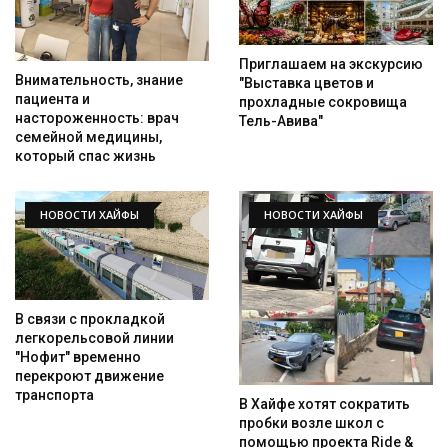
Приглашаем на экскурсию
Внимательность, знание
"Выставка цветов и
пациента и
прохладные сокровища
настороженность: врач
Тель-Авива"
семейной медицины,
который спас жизнь
НОВОСТИ ХАЙФЫ
НОВОСТИ ХАЙФЫ
В связи с прокладкой
легкорельсовой линии
"Нофит" временно
перекроют движение
транспорта
В Хайфе хотят сократить
Искать
пробки возле школ с
помощью проекта Ride &