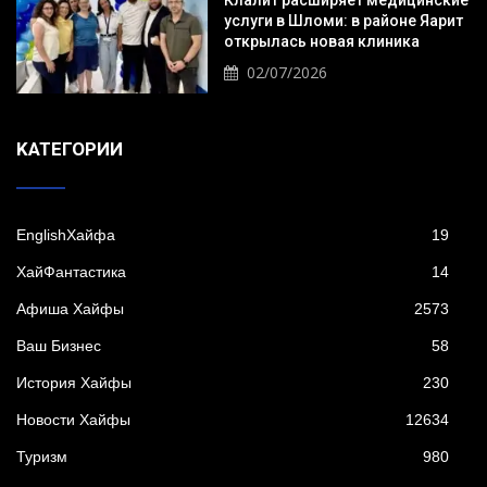
услуги в Шломи: в районе Яарит
открылась новая клиника
02/07/2026
KАТЕГОРИИ
EnglishХайфа
19
XайФантастика
14
Афиша Хайфы
2573
Ваш Бизнес
58
История Хайфы
230
Новости Хайфы
12634
Туризм
980