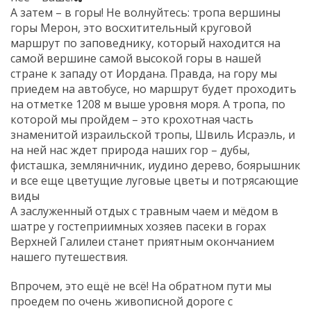
А затем – в горы! Не волнуйтесь: тропа вершины
горы Мерон, это восхитительный круговой
маршрут по заповеднику, который находится на
самой вершине самой высокой горы в нашей
стране к западу от Иордана. Правда, на гору мы
приедем на автобусе, но маршрут будет проходить
на отметке 1208 м выше уровня моря. А тропа, по
которой мы пройдем – это крохотная часть
знаменитой израильской тропы, Швиль Исраэль, и
на ней нас ждет природа наших гор – дубы,
фисташка, земляничник, иудино дерево, боярышник
и все еще цветущие луговые цветы и потрясающие
виды
А заслуженный отдых с травным чаем и мёдом в
шатре у гостеприимных хозяев пасеки в горах
Верхней Галилеи станет приятным окончанием
нашего путешествия.
Впрочем, это ещё не всё! На обратном пути мы
проедем по очень живописной дороге с