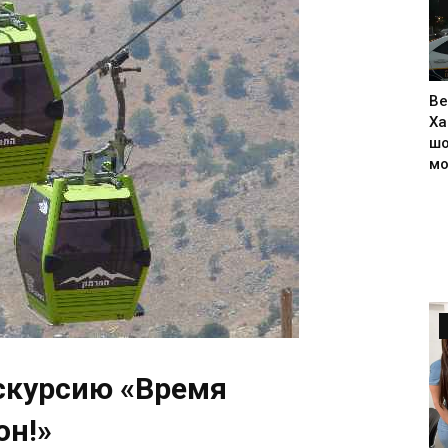
Ве
Ха
шо
м
скурсию «Время
он!»