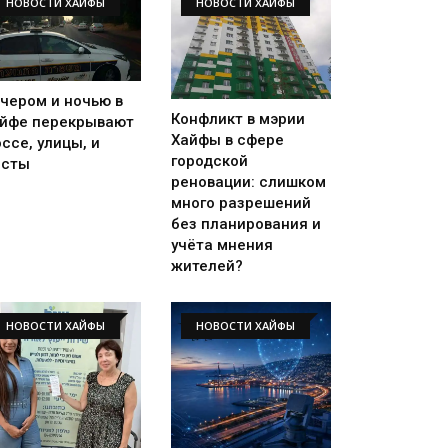
НОВОСТИ ХАЙФЫ
НОВОСТИ ХАЙФЫ
чером и ночью в
Конфликт в мэрии
йфе перекрывают
Хайфы в сфере
ссе, улицы, и
городской
осты
реновации: слишком
много разрешений
без планирования и
учёта мнения
жителей?
НОВОСТИ ХАЙФЫ
НОВОСТИ ХАЙФЫ