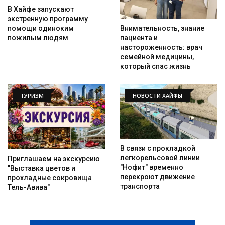
В Хайфе запускают
экстренную программу
помощи одиноким
Внимательность, знание
пожилым людям
пациента и
настороженность: врач
семейной медицины,
который спас жизнь
ТУРИЗМ
НОВОСТИ ХАЙФЫ
В связи с прокладкой
легкорельсовой линии
Приглашаем на экскурсию
"Нофит" временно
"Выставка цветов и
перекроют движение
прохладные сокровища
транспорта
Тель-Авива"