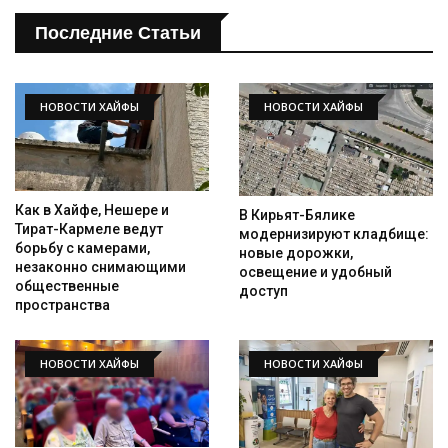
Последние Статьи
НОВОСТИ ХАЙФЫ
НОВОСТИ ХАЙФЫ
Как в Хайфе, Нешере и
В Кирьят-Бялике
Тират-Кармеле ведут
модернизируют кладбище:
борьбу с камерами,
новые дорожки,
незаконно снимающими
освещение и удобный
общественные
доступ
пространства
НОВОСТИ ХАЙФЫ
НОВОСТИ ХАЙФЫ