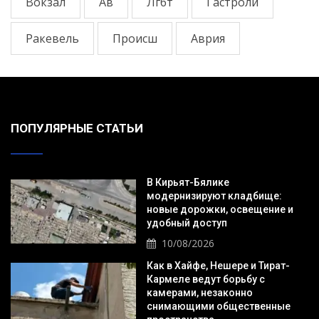
Вокзал
Ав
Лгбт
Гастроли
Ракевель
Происш
Аврия
ПОПУЛЯРНЫЕ СТАТЬИ
В Кирьят-Бялике
модернизируют кладбище:
новые дорожки, освещение и
удобный доступ
10/08/2026
Как в Хайфе, Нешере и Тират-
Кармеле ведут борьбу с
камерами, незаконно
снимающими общественные