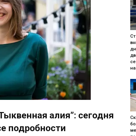
Ст
вн
дн
дв
се
на
Тыквенная алия”: сегодня
Ск
бо
се подробности
ме