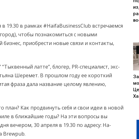
по
из
р
во
я в 19.30 в рамках #HaifaBusinessClub встречаемся
й город), чтобы познакомиться с новыми
 бизнес, приобрести новые связи и контакты,
” “Тыквенный латте”, блогер, PR-специалист, экс-
атьяна Шеремет. В прошлом году ее короткий
За
мо
итая фраза дала название целому явлению,
Це
Ха
о план? Как продвинуть себя и свои идеи в новой
аиле в ближайшие годы? На эти вопросы вы
ня вечером, 30 апреля в 19.30 по адресу: Ha-
a Brewpub.