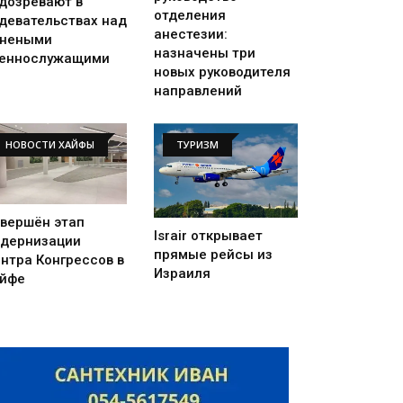
дозревают в
отделения
девательствах над
анестезии:
анеными
назначены три
еннослужащими
новых руководителя
направлений
НОВОСТИ ХАЙФЫ
ТУРИЗМ
вершён этап
Israir открывает
дернизации
прямые рейсы из
нтра Конгрессов в
Израиля
йфе