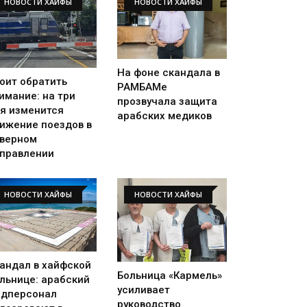
НОВОСТИ ХАЙФЫ
НОВОСТИ ХАЙФЫ
На фоне скандала в
оит обратить
РАМБАМе
имание: на три
прозвучала защита
я изменится
арабских медиков
ижение поездов в
верном
правлении
НОВОСТИ ХАЙФЫ
НОВОСТИ ХАЙФЫ
андал в хайфской
Больница «Кармель»
льнице: арабский
усиливает
дперсонал
руководство