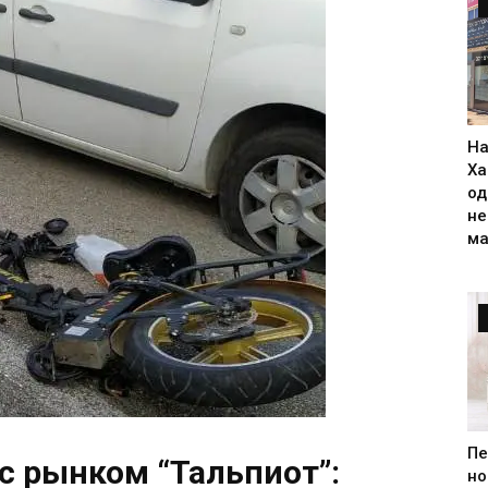
На
Ха
од
н
ма
Пе
с рынком “Тальпиот”:
но