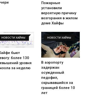
чери
Пожарные
установили
вероятную причину
возгорания в жилом
доме Хайфы
НОВОСТИ ХАЙФЫ
НОВОСТИ ХАЙФЫ
Хайфе бьют
евогу: более 130
В аэропорту
евышений уровня
задержан
нзола за неделю
осужденный
педофил,
скрывавшийся за
границей более 10
лет