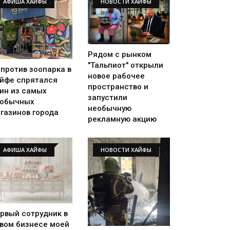
АФИША ХАЙФЫ
НОВОСТИ ХАЙФЫ
Рядом с рынком
"Тальпиот" открыли
против зоопарка в
новое рабочее
йфе спрятался
пространство и
ин из самых
запустили
еобычных
необычную
газинов города
рекламную акцию
АФИША ХАЙФЫ
НОВОСТИ ХАЙФЫ
рвый сотрудник в
вом бизнесе моей