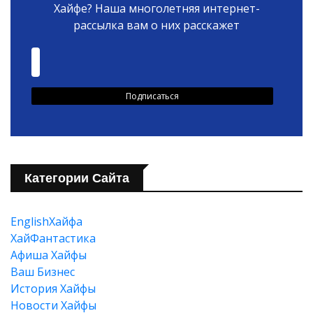
Хайфе? Наша многолетняя интернет-
рассылка вам о них расскажет
Категории Сайта
EnglishХайфа
XайФантастика
Афиша Хайфы
Ваш Бизнес
История Хайфы
Новости Хайфы