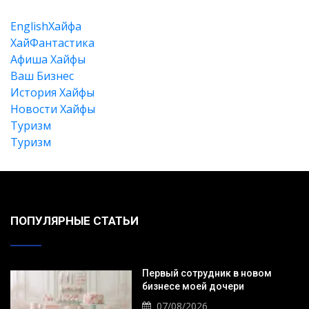
EnglishХайфа
XайФантастика
Афиша Хайфы
Ваш Бизнес
История Хайфы
Новости Хайфы
Туризм
Туризм
Искать
ПОПУЛЯРНЫЕ СТАТЬИ
Первый сотрудник в новом
бизнесе моей дочери
07/08/2026