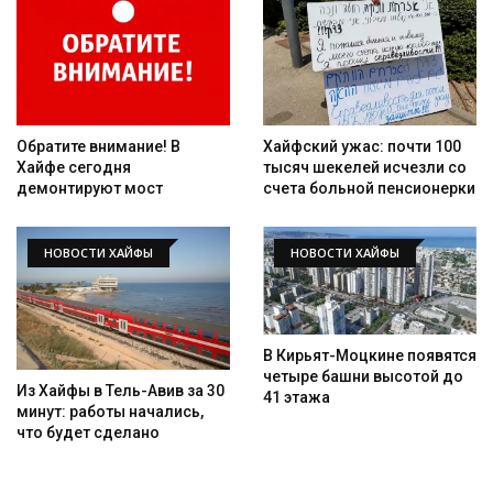
Обратите внимание! В
Хайфский ужас: почти 100
Хайфе сегодня
тысяч шекелей исчезли со
демонтируют мост
счета больной пенсионерки
НОВОСТИ ХАЙФЫ
НОВОСТИ ХАЙФЫ
В Кирьят-Моцкине появятся
четыре башни высотой до
Из Хайфы в Тель-Авив за 30
41 этажа
минут: работы начались,
что будет сделано