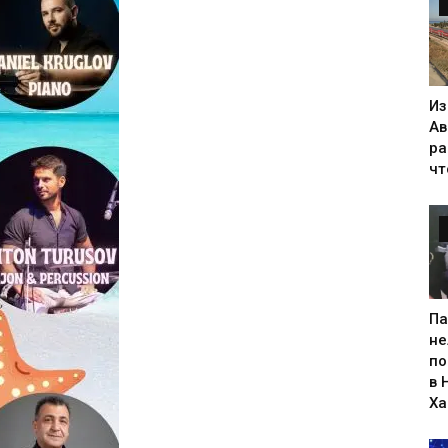
Из
Ав
ра
чт
Па
не
по
в 
Х