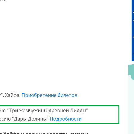
т”, Хайфа.
Приобретение билетов
рсию “Три жемчужины древней Лидды”
скурсию “Дары Долины”
Подробности