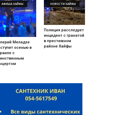
АФИША ХАЙФЫ
НОВОСТИ ХАЙФЫ
Полиция расследует
инцидент с гранатой
в престижном
лерий Меладзе
районе Хайфы
ступит осенью в
раиле с
инственным
нцертом