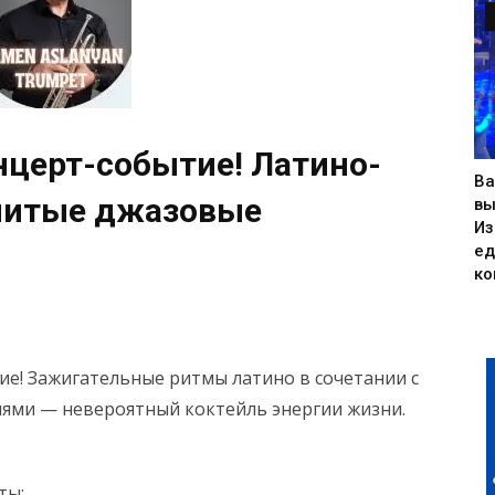
нцерт-событие! Латино-
Ва
енитые джазовые
вы
Из
ед
ко
е! Зажигательные ритмы латино в сочетании с
ми — невероятный коктейль энергии жизни.
ты: