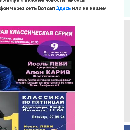
в Хайфе и
важные новости, анонсы
ефон
через сеть Вотсап
Здесь
или на нашем