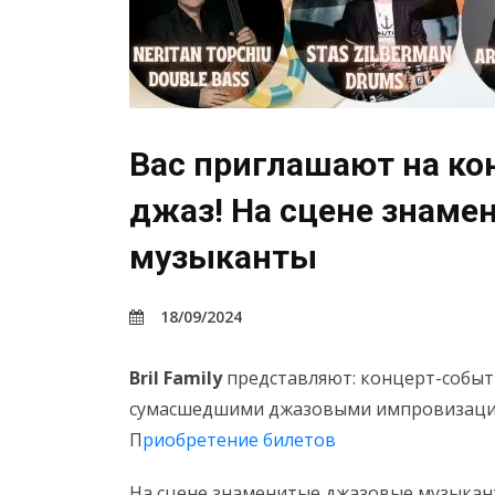
Вас приглашают на ко
джаз! На сцене знам
музыканты
18/09/2024
Bril Family
представляют: концерт-событи
сумасшедшими джазовыми импровизация
П
риобретение билетов
На сцене знаменитые джазовые музыкан