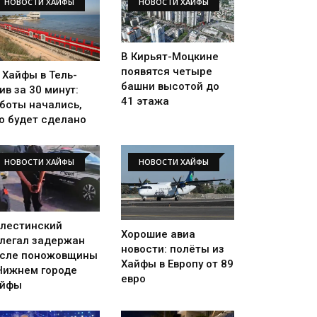
НОВОСТИ ХАЙФЫ
НОВОСТИ ХАЙФЫ
В Кирьят-Моцкине
появятся четыре
 Хайфы в Тель-
башни высотой до
ив за 30 минут:
41 этажа
боты начались,
о будет сделано
НОВОСТИ ХАЙФЫ
НОВОСТИ ХАЙФЫ
лестинский
Хорошие авиа
легал задержан
новости: полёты из
сле поножовщины
Хайфы в Европу от 89
Нижнем городе
евро
айфы