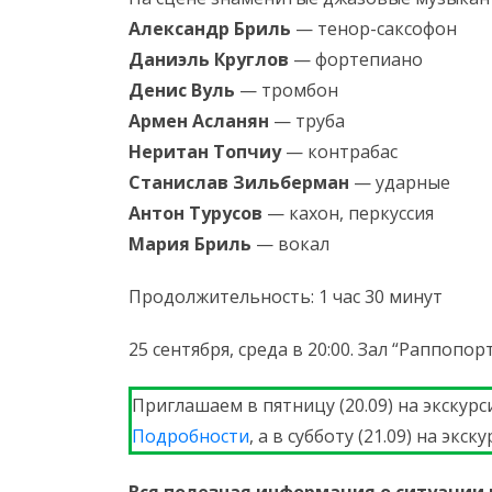
Александр Бриль
— тенор-саксофон
Даниэль Круглов
— фортепиано
Денис Вуль
— тромбон
Армен Асланян
— труба
Неритан Топчиу
— контрабас
Станислав Зильберман
— ударные
Антон Турусов
— кахон, перкуссия
Мария Бриль
— вокал
Продолжительность: 1 час 30 минут
25 сентября, среда в 20:00. Зал “Раппопор
Приглашаем в пятницу (20.09) на экску
Подробности
, а в субботу (21.09) на эк